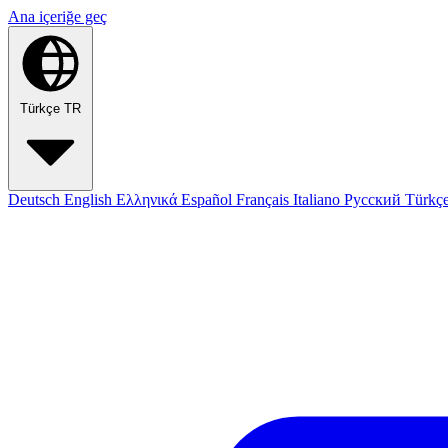
Ana içeriğe geç
Türkçe
TR
Deutsch
English
Ελληνικά
Español
Français
Italiano
Русский
Türkç