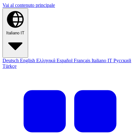
Vai al contenuto principale
Italiano
IT
Deutsch
English
Ελληνικά
Español
Français
Italiano
IT
Русский
Türkçe