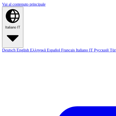
Vai al contenuto principale
Italiano
IT
Deutsch
English
Ελληνικά
Español
Français
Italiano
IT
Русский
Tür